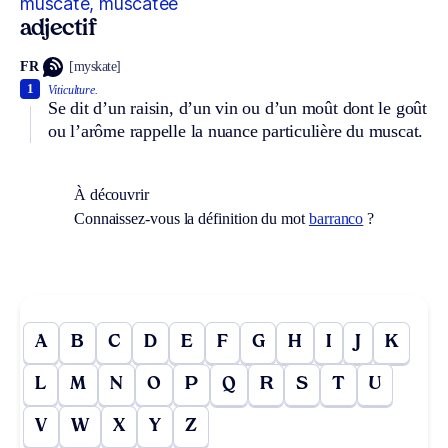
muscaté, muscatée
adjectif
FR
[myskate]
1
Viticulture.
Se dit d’un raisin, d’un vin ou d’un moût dont le goût
ou l’arôme rappelle la nuance particulière du muscat.
À découvrir
Connaissez-vous la définition du mot
barranco
?
A
B
C
D
E
F
G
H
I
J
K
L
M
N
O
P
Q
R
S
T
U
V
W
X
Y
Z