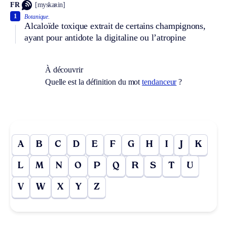
FR
[myskaʀin]
1
Botanique.
Alcaloïde toxique extrait de certains champignons,
ayant pour antidote la digitaline ou l’atropine
À découvrir
Quelle est la définition du mot
tendanceur
?
A
B
C
D
E
F
G
H
I
J
K
L
M
N
O
P
Q
R
S
T
U
V
W
X
Y
Z