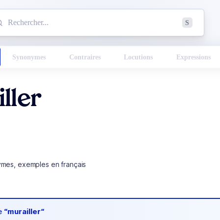
mmencez à chercher un mot dans le dictionnaire :
S
esults found.
Synonymes
Contraires
Locutions
Expressions
ller
ymes, exemples en français
de
“murailler“