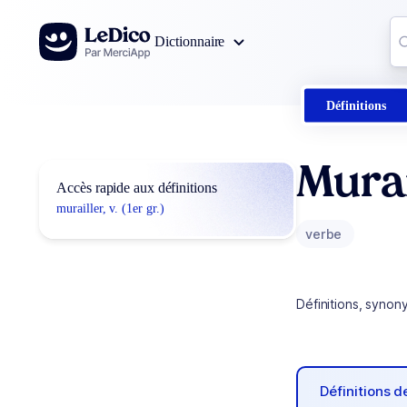
Aller au contenu
Co
Dictionnaire
0
r
Définitions
Murai
Accès rapide aux définitions
murailler, v. (1er gr.)
verbe
Définitions, synon
Définitions 