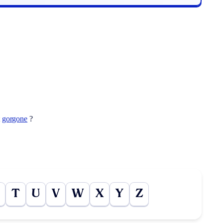
t
gorgone
?
T
U
V
W
X
Y
Z