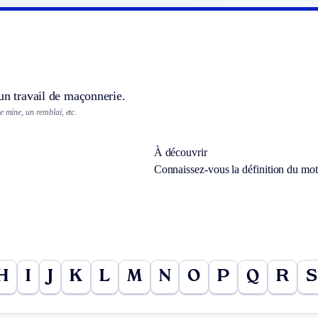
un travail de maçonnerie.
e mine, un remblai, etc.
À découvrir
Connaissez-vous la définition du mo
H
I
J
K
L
M
N
O
P
Q
R
S