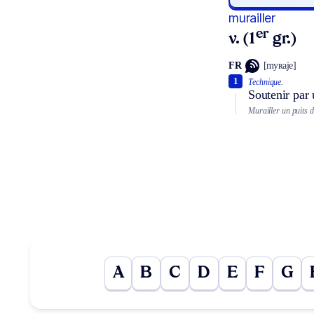
murailler
er
v. (1
gr.)
FR
[myʀaje]
1
Technique.
Soutenir par 
Murailler un puits d
A
B
C
D
E
F
G