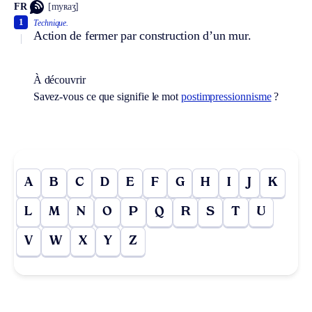
FR
[myʀaʒ]
1
Technique.
Action de fermer par construction d’un mur.
À découvrir
Savez-vous ce que signifie le mot
postimpressionnisme
?
A
B
C
D
E
F
G
H
I
J
K
L
M
N
O
P
Q
R
S
T
U
V
W
X
Y
Z