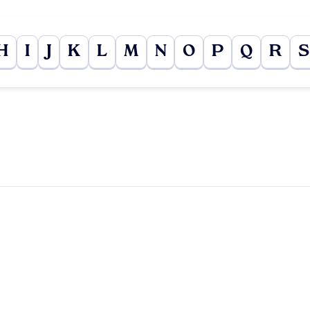
H
I
J
K
L
M
N
O
P
Q
R
S