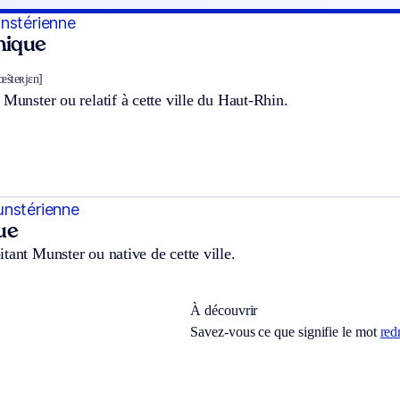
nstérienne
hnique
œ̃steʀjɛn]
 Munster ou relatif à cette ville du Haut-Rhin.
unstérienne
ue
tant Munster ou native de cette ville.
À découvrir
Savez-vous ce que signifie le mot
red