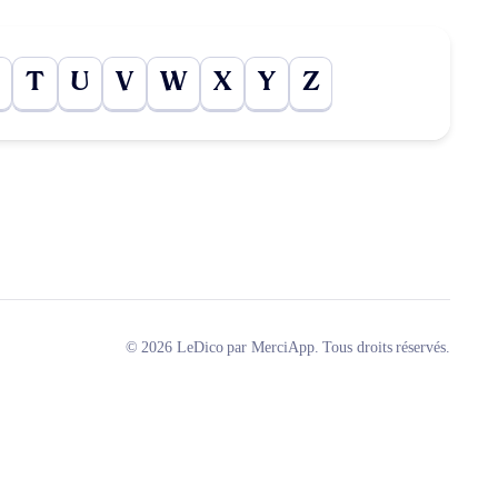
T
U
V
W
X
Y
Z
© 2026 LeDico par MerciApp. Tous droits réservés.