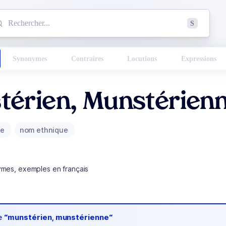
mmencez à chercher un mot dans le dictionnaire :
S
esults found.
Synonymes
Contraires
Locutions
Expressions
térien, Munstérien
ue
nom ethnique
ymes, exemples en français
de
“munstérien, munstérienne“