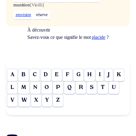
munition
[Vieilli]
provision
réserve
À découvrir
Savez-vous ce que signifie le mot
placide
?
A
B
C
D
E
F
G
H
I
J
K
L
M
N
O
P
Q
R
S
T
U
V
W
X
Y
Z