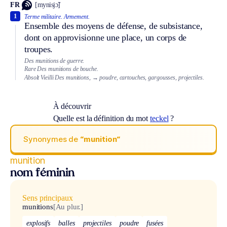
FR
[mynisjɔ̃]
1
Terme militaire.
Armement.
Ensemble des moyens de défense, de subsistance,
dont on approvisionne une place, un corps de
troupes.
Des munitions de guerre.
Rare
Des munitions de bouche.
Absolt
Vieilli
Des munitions,
→ poudre, cartouches, gargousses, projectiles.
À découvrir
Quelle est la définition du mot
teckel
?
Synonymes de
“munition“
munition
nom féminin
Sens principaux
munitions
[Au plur.]
explosifs
balles
projectiles
poudre
fusées