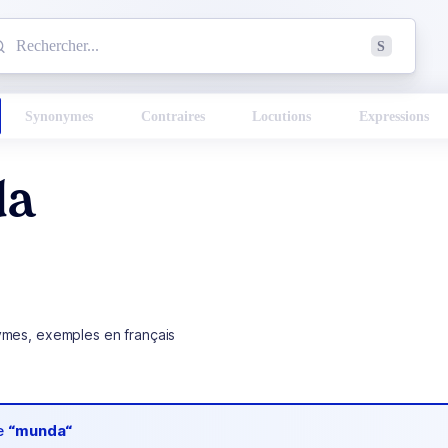
mmencez à chercher un mot dans le dictionnaire :
S
esults found.
Synonymes
Contraires
Locutions
Expressions
da
ymes, exemples en français
de
“munda“