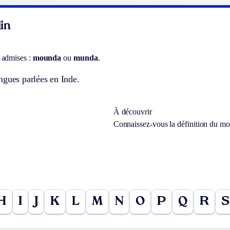
in
 admises :
mounda
ou
munda
.
ngues parlées en Inde.
À découvrir
Connaissez-vous la définition du m
H
I
J
K
L
M
N
O
P
Q
R
S