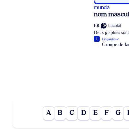
munda
nom mascul
FR
[munda]
Deux graphies sont
1
Linguistique.
Groupe de la
A
B
C
D
E
F
G