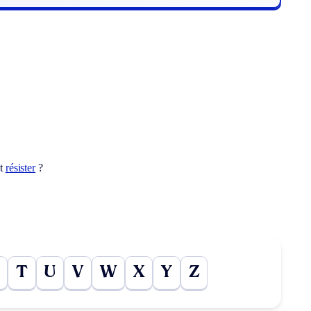
ot
résister
?
T
U
V
W
X
Y
Z