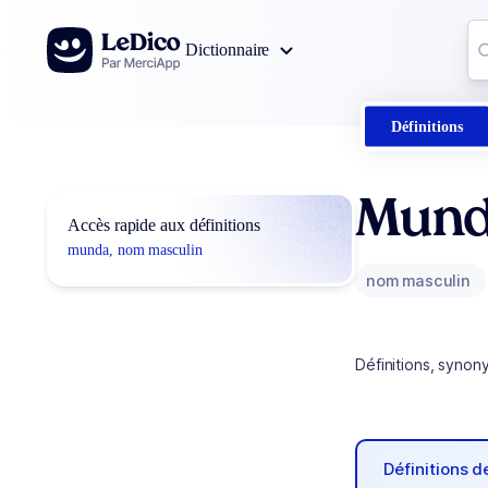
Aller au contenu
Co
Dictionnaire
0
r
Définitions
Mun
Accès rapide aux définitions
munda, nom masculin
nom masculin
Définitions, synon
Définitions 