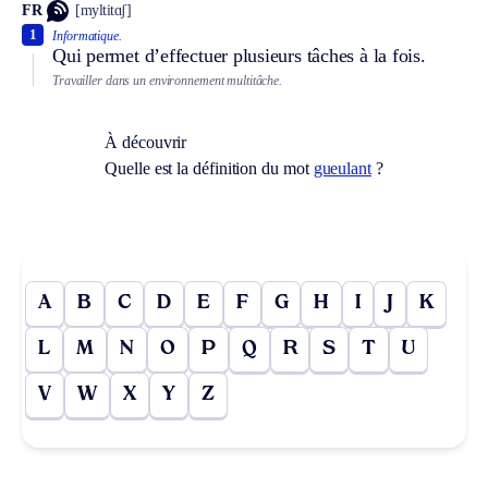
FR
[myltitɑʃ]
1
Informatique.
Qui permet d’effectuer plusieurs tâches à la fois.
Travailler dans un environnement multitâche.
À découvrir
Quelle est la définition du mot
gueulant
?
A
B
C
D
E
F
G
H
I
J
K
L
M
N
O
P
Q
R
S
T
U
V
W
X
Y
Z