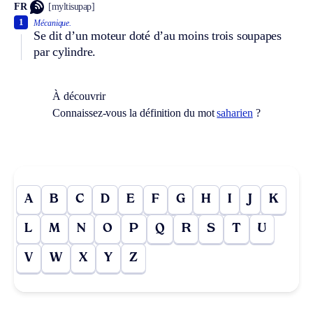
FR
[myltisupap]
1
Mécanique.
Se dit d’un moteur doté d’au moins trois soupapes
par cylindre.
À découvrir
Connaissez-vous la définition du mot
saharien
?
A
B
C
D
E
F
G
H
I
J
K
L
M
N
O
P
Q
R
S
T
U
V
W
X
Y
Z