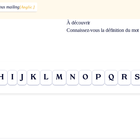
bus mailing
[Anglic.]
À découvrir
Connaissez-vous la définition du mo
H
I
J
K
L
M
N
O
P
Q
R
S