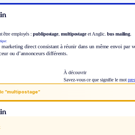
in
t être employés :
publipostage
,
multipostage
et
Anglic.
bus mailing
.
ique.
marketing direct consistant à réunir dans un même envoi par voi
ur ou d’annonceurs différents.
À découvrir
Savez-vous ce que signifie le mot
pre
de
“multipostage“
in
x