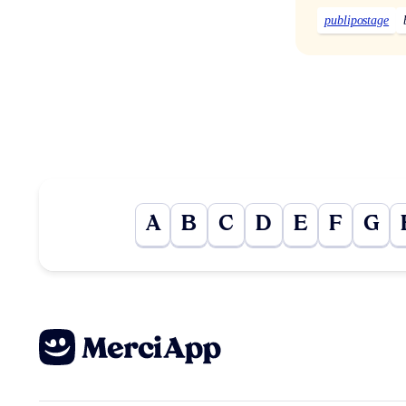
publipostage
A
B
C
D
E
F
G