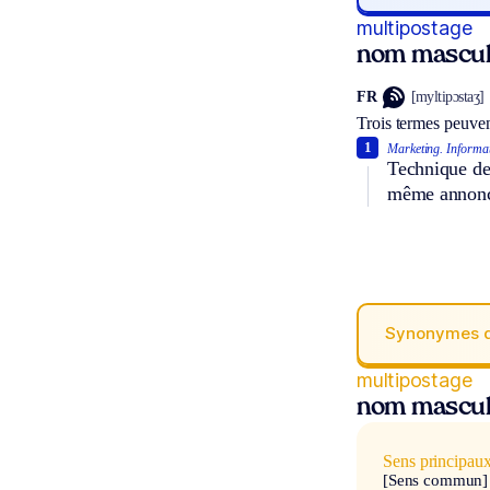
multipostage
nom mascul
FR
[myltipɔstaʒ]
Trois termes peuven
1
Marketing.
Informat
Technique de 
même annonce
Synonymes 
multipostage
nom mascul
Sens principau
[Sens commun]