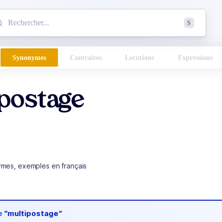
mmencez à chercher un mot dans le dictionnaire :
S
esults found.
Synonymes
Contraires
Locutions
Expressions
ipostage
ymes, exemples en français
de
“multipostage“