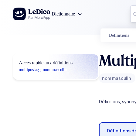
Aller au contenu
Co
Dictionnaire
0
r
Définitions
Mult
Accès rapide aux définitions
multipostage, nom masculin
nom masculin
Définitions, synon
Définitions 