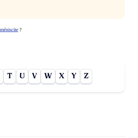
t
méniscite
?
T
U
V
W
X
Y
Z