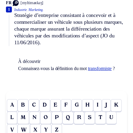
FR
[myltimaʀkaʒ]
1
Industrie.
Marketing.
Stratégie d’entreprise consistant à concevoir et à
commercialiser un véhicule sous plusieurs marques,
chaque marque assurant la différenciation des
véhicules par des modifications d’aspect (JO du
11/06/2016).
À découvrir
Connaissez-vous la définition du mot
transformiste
?
A
B
C
D
E
F
G
H
I
J
K
L
M
N
O
P
Q
R
S
T
U
V
W
X
Y
Z