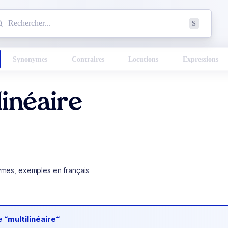
mmencez à chercher un mot dans le dictionnaire :
S
esults found.
Synonymes
Contraires
Locutions
Expressions
linéaire
ymes, exemples en français
de
“multilinéaire“