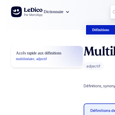
Aller au contenu
Co
Dictionnaire
0
r
Définitions
Multi
Accès rapide aux définitions
multilinéaire, adjectif
adjectif
Définitions, synon
Définitions 