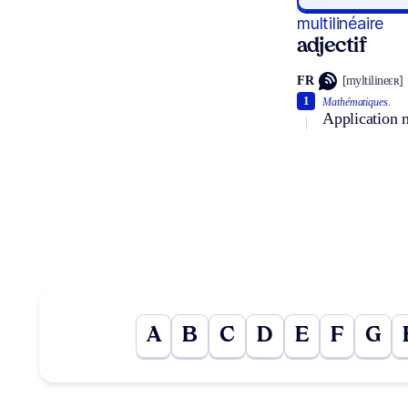
multilinéaire
adjectif
FR
[myltilineɛʀ]
1
Mathématiques.
Application m
A
B
C
D
E
F
G