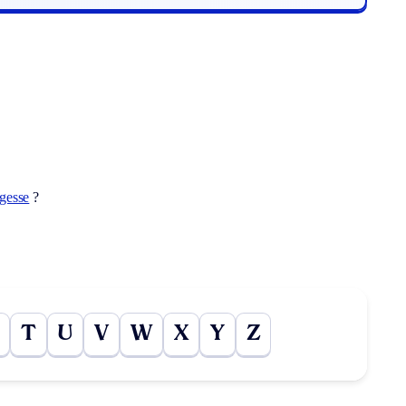
rgesse
?
T
U
V
W
X
Y
Z