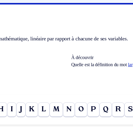
athématique, linéaire par rapport à chacune de ses variables.
À découvrir
Quelle est la définition du mot
la
H
I
J
K
L
M
N
O
P
Q
R
S