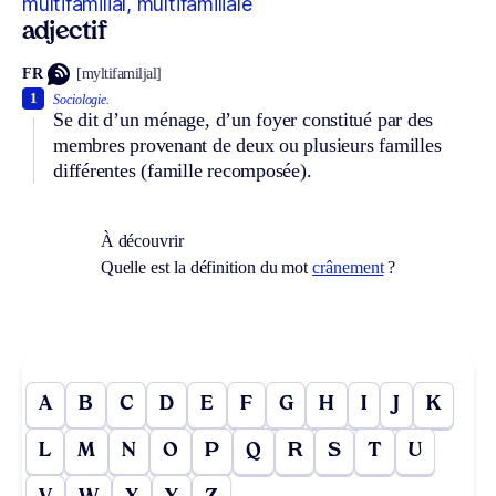
multifamilial, multifamiliale
adjectif
FR
[myltifamiljal]
1
Sociologie.
Se dit d’un ménage, d’un foyer constitué par des
membres provenant de deux ou plusieurs familles
différentes (famille recomposée).
À découvrir
Quelle est la définition du mot
crânement
?
A
B
C
D
E
F
G
H
I
J
K
L
M
N
O
P
Q
R
S
T
U