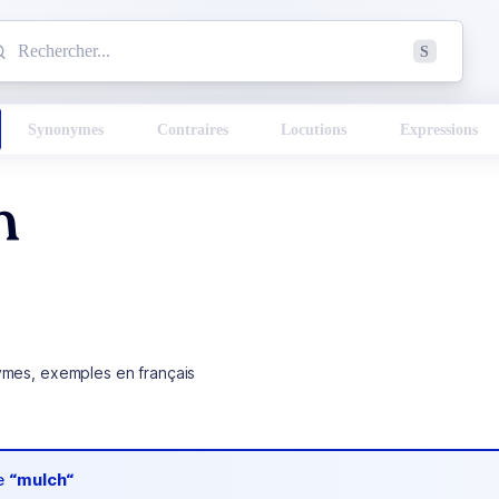
mmencez à chercher un mot dans le dictionnaire :
S
esults found.
Synonymes
Contraires
Locutions
Expressions
h
ymes, exemples en français
de
“mulch“