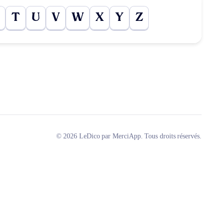
T
U
V
W
X
Y
Z
© 2026 LeDico par MerciApp. Tous droits réservés.