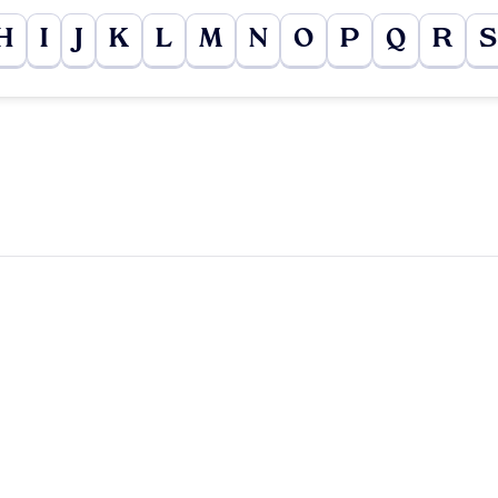
H
I
J
K
L
M
N
O
P
Q
R
S