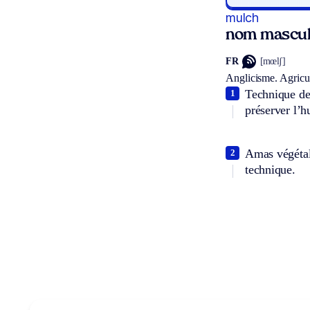
mulch
nom mascul
FR
[mœlʃ]
Anglicisme.
Agricul
Technique de 
1
préserver l’hu
Amas végétal 
2
technique.