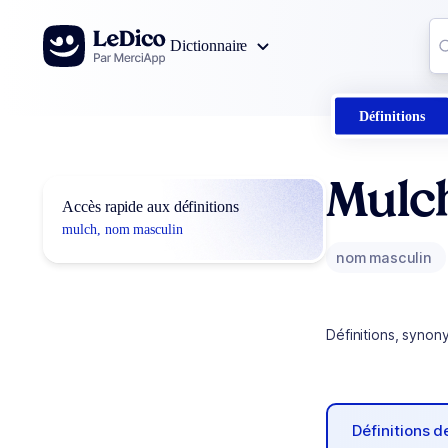
Aller au contenu
Co
Dictionnaire
0
r
Définitions
Mulc
Accès rapide aux définitions
mulch, nom masculin
nom masculin
Définitions, synon
Définitions 