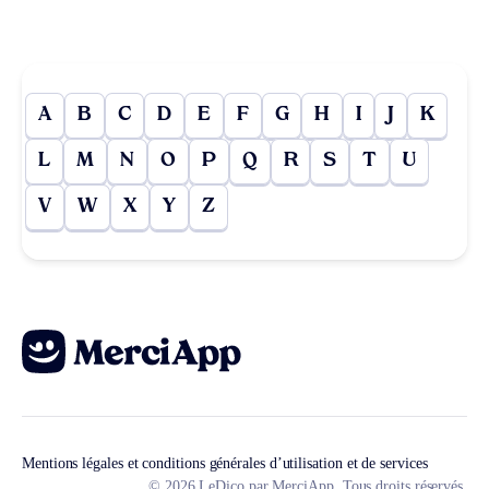
A
B
C
D
E
F
G
H
I
J
K
L
M
N
O
P
Q
R
S
T
U
V
W
X
Y
Z
Mentions légales et conditions générales d’utilisation et de services
© 2026 LeDico par MerciApp. Tous droits réservés.