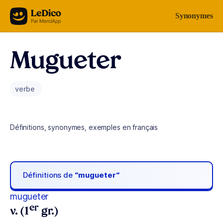
Aller au contenu
Synonymes
Mugueter
verbe
Définitions, synonymes, exemples en français
Définitions de
“mugueter“
mugueter
er
v. (1
gr.)