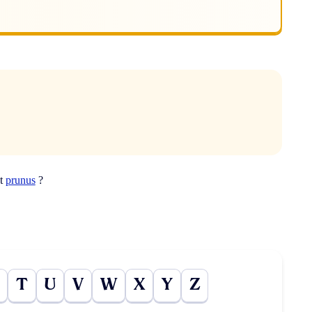
ot
prunus
?
T
U
V
W
X
Y
Z