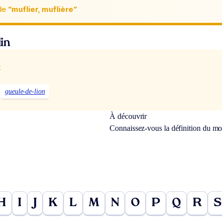
de
“muflier, muflière“
in
x
gueule-de-lion
À découvrir
Connaissez-vous la définition du m
H
I
J
K
L
M
N
O
P
Q
R
S