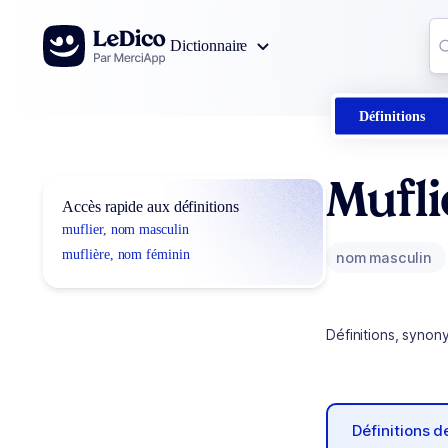
Aller au contenu
Co
Dictionnaire
0
r
Définitions
Mufli
Accès rapide aux définitions
muflier, nom masculin
muflière, nom féminin
nom masculin
Définitions, synon
Définitions 