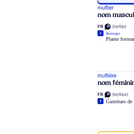
muflier
nom mascul
FR
[myflije]
1
Botanique.
Plante forman
muflière
nom fémini
FR
[myflijɛʀ]
Garniture de 
1