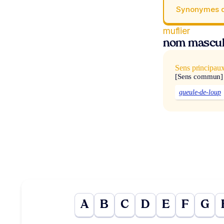
Synonymes 
muflier
nom mascul
Sens principau
[Sens commun]
gueule-de-loup
A
B
C
D
E
F
G