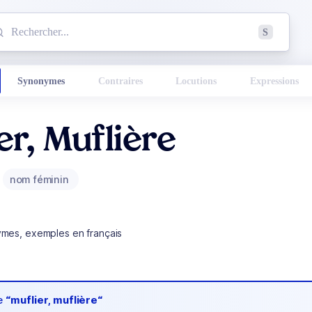
mmencez à chercher un mot dans le dictionnaire :
S
esults found.
Synonymes
Contraires
Locutions
Expressions
er, Muflière
nom féminin
ymes, exemples en français
de
“muflier, muflière“