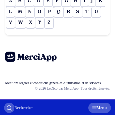
A
B
C
D
E
F
G
H
I
J
K
L
M
N
O
P
Q
R
S
T
U
V
W
X
Y
Z
Mentions légales et conditions générales d’utilisation et de services
© 2026 LeDico par MerciApp. Tous droits réservés.
Rechercher
Menu