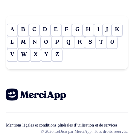
A
B
C
D
E
F
G
H
I
J
K
L
M
N
O
P
Q
R
S
T
U
V
W
X
Y
Z
Mentions légales et conditions générales d’utilisation et de services
© 2026 LeDico par MerciApp. Tous droits réservés.