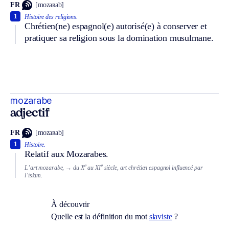
FR
[mozaʀab]
1
Histoire des religions.
Chrétien(ne) espagnol(e) autorisé(e) à conserver et
pratiquer sa religion sous la domination musulmane.
mozarabe
adjectif
FR
[mozaʀab]
1
Histoire.
Relatif aux Mozarabes.
e
e
L’art mozarabe,
→ du X
au XI
siècle, art chrétien espagnol influencé par
l’islam.
À découvrir
Quelle est la définition du mot
slaviste
?