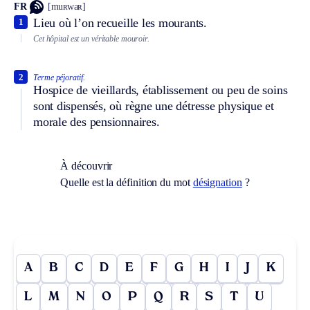
FR
[muʀwaʀ]
Lieu où l’on recueille les mourants.
1
Cet hôpital est un véritable mouroir.
2
Terme péjoratif.
Hospice de vieillards, établissement ou peu de soins
sont dispensés, où règne une détresse physique et
morale des pensionnaires.
À découvrir
Quelle est la définition du mot
désignation
?
A
B
C
D
E
F
G
H
I
J
K
L
M
N
O
P
Q
R
S
T
U