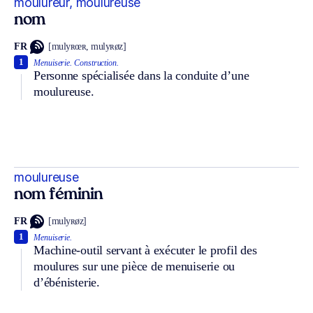
moulureur, moulureuse
nom
FR
[mulyʀœʀ, mulyʀøz]
1
Menuiserie.
Construction.
Personne spécialisée dans la conduite d’une
moulureuse.
moulureuse
nom féminin
FR
[mulyʀøz]
1
Menuiserie.
Machine-outil servant à exécuter le profil des
moulures sur une pièce de menuiserie ou
d’ébénisterie.