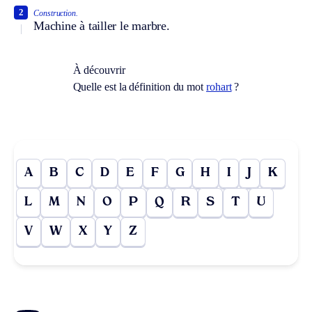
2
Construction.
Machine à tailler le marbre.
À découvrir
Quelle est la définition du mot
rohart
?
A
B
C
D
E
F
G
H
I
J
K
L
M
N
O
P
Q
R
S
T
U
V
W
X
Y
Z