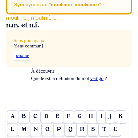
Synonymes de
“moulinier, moulinière“
moulinier, moulinière
n.m. et n.f.
Sens principaux
[Sens commun]
ovaliste
À découvrir
Quelle est la définition du mot
vertigo
?
A
B
C
D
E
F
G
H
I
J
K
L
M
N
O
P
Q
R
S
T
U