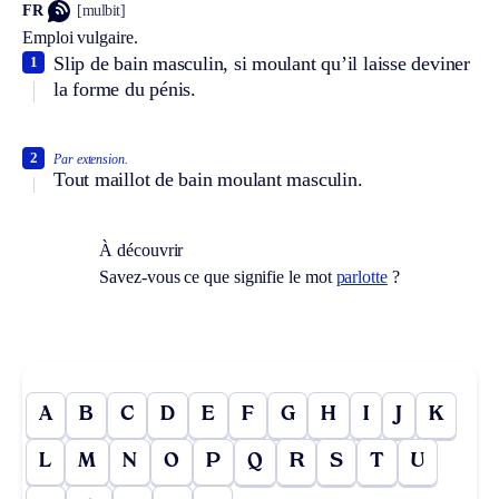
FR
[mulbit]
Emploi vulgaire.
Slip de bain masculin, si moulant qu’il laisse deviner
1
la forme du pénis.
2
Par extension.
Tout maillot de bain moulant masculin.
À découvrir
Savez-vous ce que signifie le mot
parlotte
?
A
B
C
D
E
F
G
H
I
J
K
L
M
N
O
P
Q
R
S
T
U