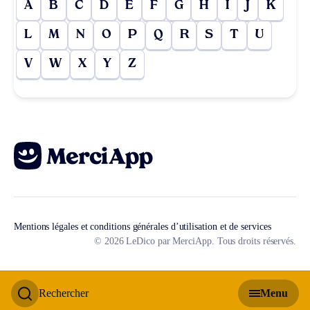
A
B
C
D
E
F
G
H
I
J
K
L
M
N
O
P
Q
R
S
T
U
V
W
X
Y
Z
Mentions légales et conditions générales d’utilisation et de services
© 2026 LeDico par MerciApp. Tous droits réservés.
Rechercher
Menu