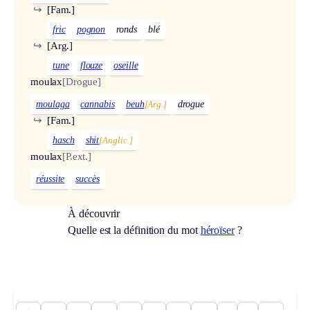
↪
[Fam.]
fric
pognon
ronds
blé
↪
[Arg.]
tune
flouze
oseille
moulax
[Drogue]
moulaga
cannabis
beuh
[Arg.]
drogue
↪
[Fam.]
hasch
shit
[Anglic.]
moulax
[P.ext.]
réussite
succès
À découvrir
Quelle est la définition du mot
héroïser
?