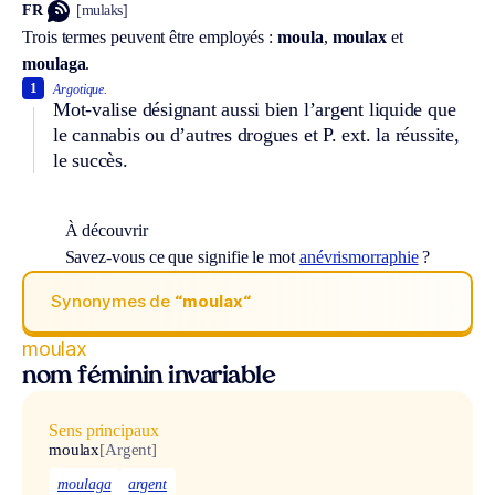
FR
[mulaks]
Trois termes peuvent être employés :
moula
,
moulax
et
moulaga
.
1
Argotique.
Mot-valise désignant aussi bien l’argent liquide que
le cannabis ou d’autres drogues et
P. ext.
la réussite,
le succès.
À découvrir
Savez-vous ce que signifie le mot
anévrismorraphie
?
Synonymes de
“moulax“
moulax
nom féminin invariable
Sens principaux
moulax
[Argent]
moulaga
argent