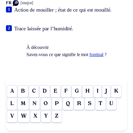
FR
[mujyʀ]
Action de mouiller ; état de ce qui est mouillé.
1
Trace laissée par l’humidité.
2
À découvrir
Savez-vous ce que signifie le mot
fontinal
?
A
B
C
D
E
F
G
H
I
J
K
L
M
N
O
P
Q
R
S
T
U
V
W
X
Y
Z