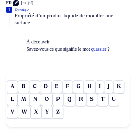
FR
[mujɑ̃s]
1
Technique.
Propriété d’un produit liquide de mouiller une
surface.
À découvrir
Savez-vous ce que signifie le mot
quassier
?
A
B
C
D
E
F
G
H
I
J
K
L
M
N
O
P
Q
R
S
T
U
V
W
X
Y
Z