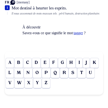
FR
[momasy]
Mot destiné à heurter les esprits.
1
Il nous assommait de mots-massues tels : péril humain, destruction planétaire.
À découvrir
Savez-vous ce que signifie le mot
tagger
?
A
B
C
D
E
F
G
H
I
J
K
L
M
N
O
P
Q
R
S
T
U
V
W
X
Y
Z