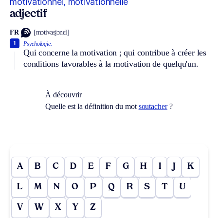
motivationnel, motivationnelle
adjectif
FR
[mɔtivasjɔnɛl]
1
Psychologie.
Qui concerne la motivation ; qui contribue à créer les
conditions favorables à la motivation de quelqu'un.
À découvrir
Quelle est la définition du mot
soutacher
?
A
B
C
D
E
F
G
H
I
J
K
L
M
N
O
P
Q
R
S
T
U
V
W
X
Y
Z