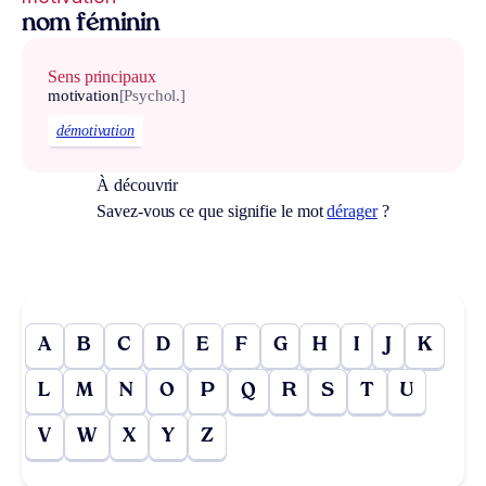
nom féminin
Sens principaux
motivation
[Psychol.]
démotivation
À découvrir
Savez-vous ce que signifie le mot
dérager
?
A
B
C
D
E
F
G
H
I
J
K
L
M
N
O
P
Q
R
S
T
U
V
W
X
Y
Z