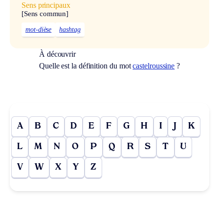
Sens principaux
[Sens commun]
mot-dièse
hashtag
À découvrir
Quelle est la définition du mot
castelroussine
?
A
B
C
D
E
F
G
H
I
J
K
L
M
N
O
P
Q
R
S
T
U
V
W
X
Y
Z