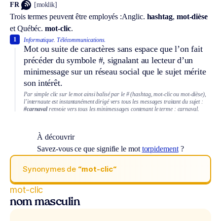
FR
[moklik]
Trois termes peuvent être employés :
Anglic.
hashtag
,
mot-dièse
et
Québéc.
mot-clic
.
1
Informatique.
Télécommunications.
Mot ou suite de caractères sans espace que l’on fait
précéder du symbole #, signalant au lecteur d’un
minimessage sur un réseau social que le sujet mérite
son intérêt.
Par simple clic sur le mot ainsi balisé par le # (hashtag, mot-clic ou mot-dièse),
l’internaute est instantanément dirigé vers tous les messages traitant du sujet :
#carnaval
renvoie vers tous les minimessages contenant le terme : carnaval.
À découvrir
Savez-vous ce que signifie le mot
torpidement
?
Synonymes de
“mot-clic“
mot-clic
nom masculin