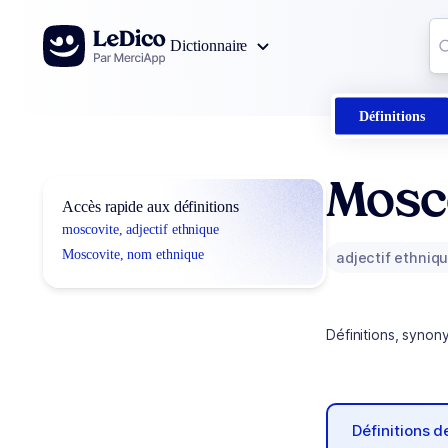
Aller au contenu
Co
Dictionnaire
0
r
Définitions
Mosc
Accès rapide aux définitions
moscovite, adjectif ethnique
Moscovite, nom ethnique
adjectif ethniq
Définitions, synon
Définitions 