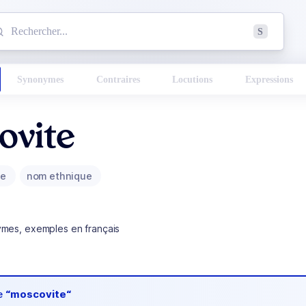
mmencez à chercher un mot dans le dictionnaire :
S
esults found.
Synonymes
Contraires
Locutions
Expressions
ovite
ue
nom ethnique
ymes, exemples en français
de
“moscovite“