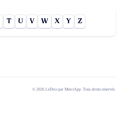
T
U
V
W
X
Y
Z
© 2026 LeDico par MerciApp. Tous droits réservés.