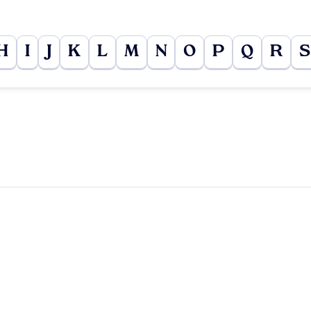
H
I
J
K
L
M
N
O
P
Q
R
S