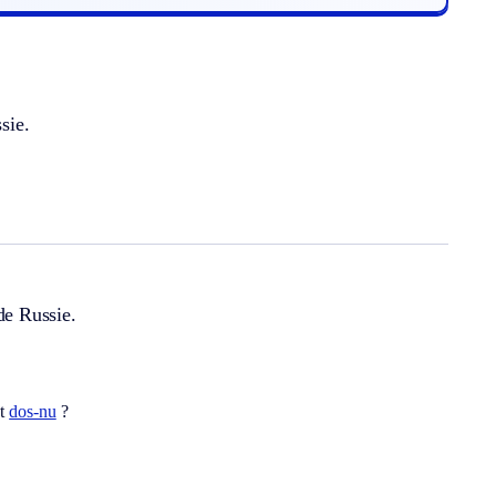
sie.
de Russie.
ot
dos-nu
?