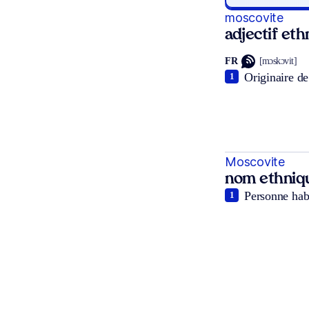
moscovite
adjectif et
FR
[mɔskɔvit]
Originaire de
1
Moscovite
nom ethniq
Personne habi
1