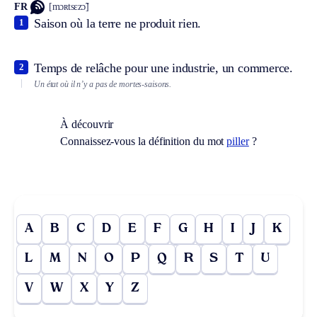
FR
[mɔʀtsɛzɔ̃]
Saison où la terre ne produit rien.
1
Temps de relâche pour une industrie, un commerce.
2
Un état où il n’y a pas de mortes-saisons.
À découvrir
Connaissez-vous la définition du mot
piller
?
A
B
C
D
E
F
G
H
I
J
K
L
M
N
O
P
Q
R
S
T
U
V
W
X
Y
Z