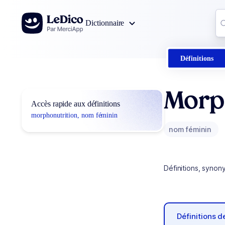
Aller au contenu
Co
Dictionnaire
0
r
Définitions
Morp
Accès rapide aux définitions
morphonutrition, nom féminin
nom féminin
Définitions, synon
Définitions 