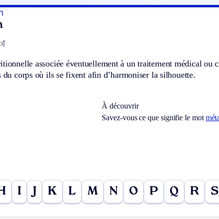
n
n
̃]
tionnelle associée éventuellement à un traitement médical ou ch
s du corps où ils se fixent afin d’harmoniser la silhouette.
À découvrir
Savez-vous ce que signifie le mot
mét
H
I
J
K
L
M
N
O
P
Q
R
S