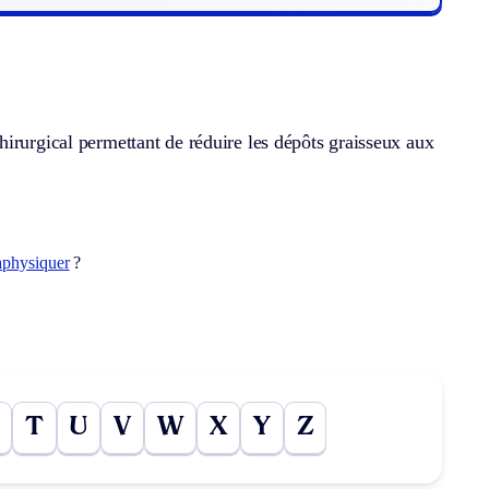
irurgical permettant de réduire les dépôts graisseux aux
aphysiquer
?
T
U
V
W
X
Y
Z