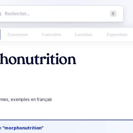
mmencez à chercher un mot dans le dictionnaire :
S
esults found.
Synonymes
Contraires
Locutions
Expressions
honutrition
ymes, exemples en français
de
“morphonutrition“