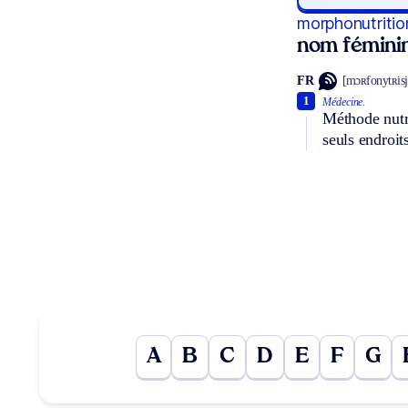
morphonutritio
nom fémini
FR
[mɔʀfonytʀisjɔ
1
Médecine.
Méthode nutri
seuls endroit
A
B
C
D
E
F
G