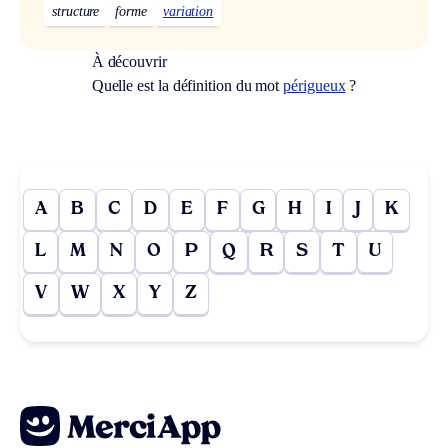
structure
forme
variation
À découvrir
Quelle est la définition du mot
périgueux
?
A
B
C
D
E
F
G
H
I
J
K
L
M
N
O
P
Q
R
S
T
U
V
W
X
Y
Z