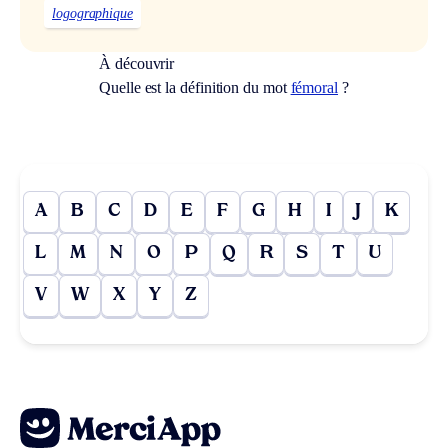
logographique
À découvrir
Quelle est la définition du mot
fémoral
?
A
B
C
D
E
F
G
H
I
J
K
L
M
N
O
P
Q
R
S
T
U
V
W
X
Y
Z