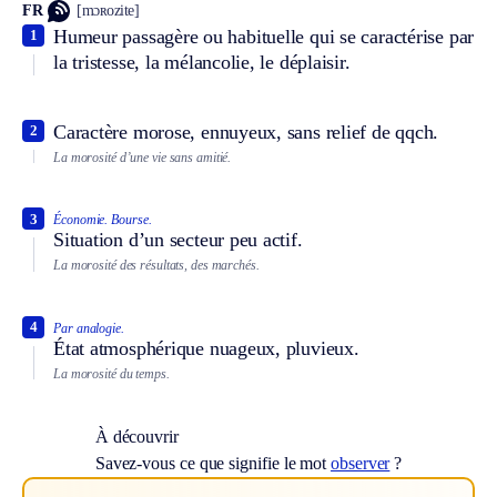
FR
[mɔʀozite]
Humeur passagère ou habituelle qui se caractérise par
1
la tristesse, la mélancolie, le déplaisir.
Caractère morose, ennuyeux, sans relief de qqch.
2
La morosité d’une vie sans amitié.
3
Économie.
Bourse.
Situation d’un secteur peu actif.
La morosité des résultats, des marchés.
4
Par analogie.
État atmosphérique nuageux, pluvieux.
La morosité du temps.
À découvrir
Savez-vous ce que signifie le mot
observer
?