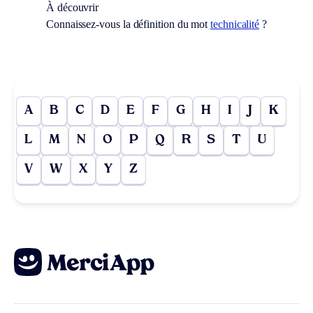
À découvrir
Connaissez-vous la définition du mot
technicalité
?
A
B
C
D
E
F
G
H
I
J
K
L
M
N
O
P
Q
R
S
T
U
V
W
X
Y
Z