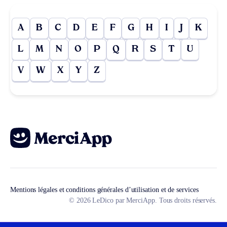
A
B
C
D
E
F
G
H
I
J
K
L
M
N
O
P
Q
R
S
T
U
V
W
X
Y
Z
Mentions légales et conditions générales d’utilisation et de services
© 2026 LeDico par MerciApp. Tous droits réservés.