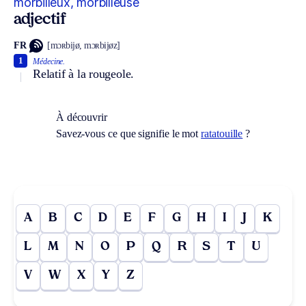
morbilleux, morbilleuse
adjectif
FR
[mɔʀbijø, mɔʀbijøz]
1
Médecine.
Relatif à la rougeole.
À découvrir
Savez-vous ce que signifie le mot
ratatouille
?
A
B
C
D
E
F
G
H
I
J
K
L
M
N
O
P
Q
R
S
T
U
V
W
X
Y
Z