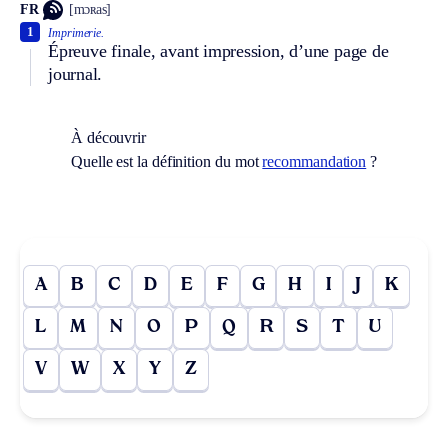
FR
[mɔʀas]
1
Imprimerie.
Épreuve finale, avant impression, d’une page de
journal.
À découvrir
Quelle est la définition du mot
recommandation
?
A
B
C
D
E
F
G
H
I
J
K
L
M
N
O
P
Q
R
S
T
U
V
W
X
Y
Z