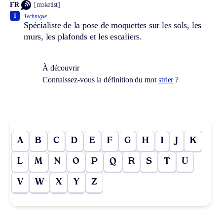
FR
[mɔketist]
1
Technique.
Spécialiste de la pose de moquettes sur les sols, les
murs, les plafonds et les escaliers.
À découvrir
Connaissez-vous la définition du mot
strier
?
A
B
C
D
E
F
G
H
I
J
K
L
M
N
O
P
Q
R
S
T
U
V
W
X
Y
Z