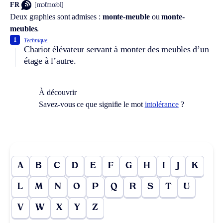
FR
[mɔ̃tmœbl]
Deux graphies sont admises :
monte-meuble
ou
monte-
meubles
.
1
Technique.
Chariot élévateur servant à monter des meubles d’un
étage à l’autre.
À découvrir
Savez-vous ce que signifie le mot
intolérance
?
A
B
C
D
E
F
G
H
I
J
K
L
M
N
O
P
Q
R
S
T
U
V
W
X
Y
Z