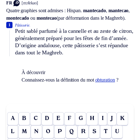
FR
[mɔ̃tekao]
Quatre graphies sont admises :
Hispan.
mantecado
,
mantecao
,
montecado
ou
montecao
(par déformation dans le Maghreb).
1
Pâtisserie.
Petit sablé parfumé à la cannelle et au zeste de citron,
généralement préparé pour les fêtes de fin d’année.
D’origine andalouse, cette pâtisserie s’est répandue
dans tout le Maghreb.
À découvrir
Connaissez-vous la définition du mot
obturation
?
A
B
C
D
E
F
G
H
I
J
K
L
M
N
O
P
Q
R
S
T
U