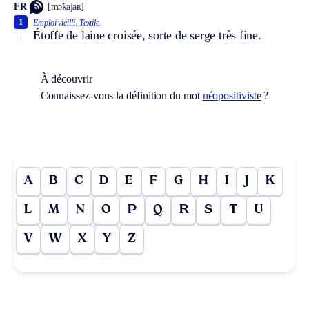
FR
[mɔ̃kajaʀ]
1
Emploi vieilli.
Textile.
Étoffe de laine croisée, sorte de serge très fine.
À découvrir
Connaissez-vous la définition du mot
néopositiviste
?
A
B
C
D
E
F
G
H
I
J
K
L
M
N
O
P
Q
R
S
T
U
V
W
X
Y
Z