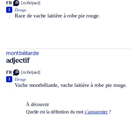
FR
[mɔ̃beljaʀd]
1
Élevage.
Race de vache laitière à robe pie rouge.
montbéliarde
adjectif
FR
[mɔ̃beljaʀd]
1
Élevage.
Vache montbéliarde, vache laitière à robe pie rouge.
À découvrir
Quelle est la définition du mot
s’apparenter
?