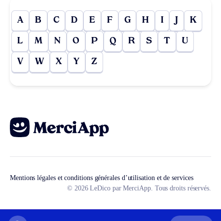
A
B
C
D
E
F
G
H
I
J
K
L
M
N
O
P
Q
R
S
T
U
V
W
X
Y
Z
Mentions légales et conditions générales d’utilisation et de services
© 2026 LeDico par MerciApp. Tous droits réservés.