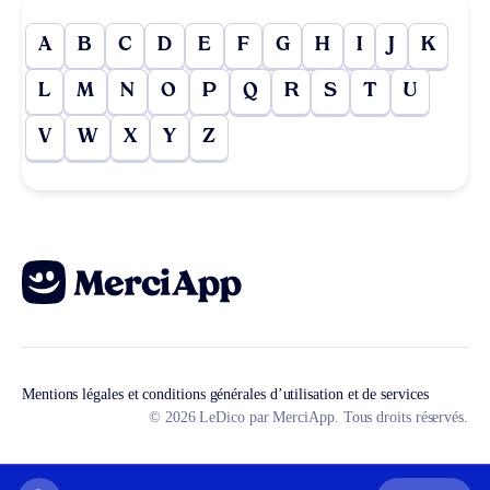
A
B
C
D
E
F
G
H
I
J
K
L
M
N
O
P
Q
R
S
T
U
V
W
X
Y
Z
Mentions légales et conditions générales d’utilisation et de services
© 2026 LeDico par MerciApp. Tous droits réservés.