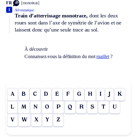
FR
[monotʀas]
1
Aéronautique.
Train d’atterrissage monotrace,
dont les deux
roues sont dans l’axe de symétrie de l’avion et ne
laissent donc qu’une seule trace au sol.
À découvrir
Connaissez-vous la définition du mot
maillet
?
A
B
C
D
E
F
G
H
I
J
K
L
M
N
O
P
Q
R
S
T
U
V
W
X
Y
Z