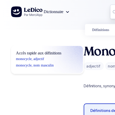
Aller au contenu
Co
Dictionnaire
0
r
Définitions
Mono
Accès rapide aux définitions
monocycle, adjectif
monocycle, nom masculin
adjectif
nom
Définitions, synon
Définitions 