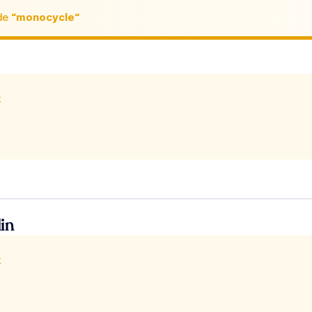
de
“monocycle“
x
in
x