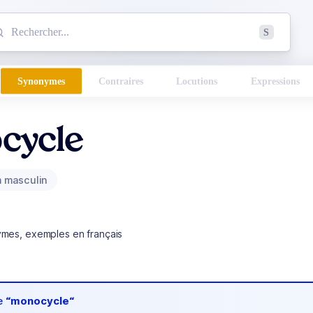
mmencez à chercher un mot dans le dictionnaire :
S
esults found.
Synonymes
Contraires
Locutions
Expressions
cycle
 masculin
ymes, exemples en français
de
“monocycle“