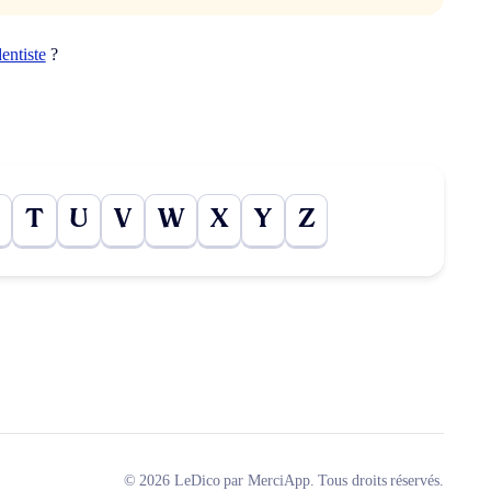
dentiste
?
T
U
V
W
X
Y
Z
© 2026 LeDico par MerciApp. Tous droits réservés.