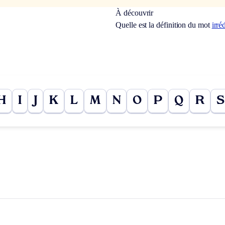
À découvrir
Quelle est la définition du mot
irré
H
I
J
K
L
M
N
O
P
Q
R
S