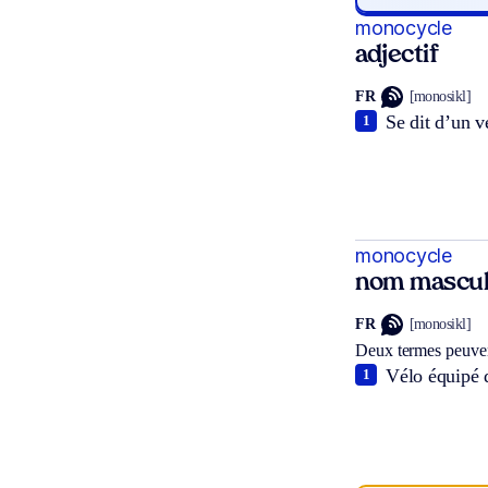
monocycle
adjectif
FR
[monosikl]
Se dit d’un v
1
monocycle
nom mascul
FR
[monosikl]
Deux termes peuven
Vélo équipé d
1