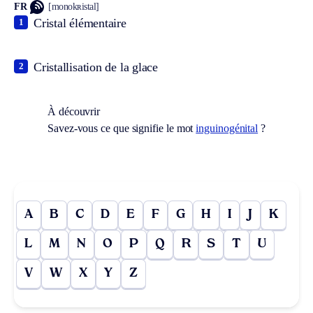
FR
[monokʀistal]
Cristal élémentaire
1
Cristallisation de la glace
2
À découvrir
Savez-vous ce que signifie le mot
inguinogénital
?
A
B
C
D
E
F
G
H
I
J
K
L
M
N
O
P
Q
R
S
T
U
V
W
X
Y
Z