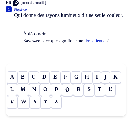
FR
[monokʀɔmatik]
1
Physique.
Qui donne des rayons lumineux d’une seule couleur.
À découvrir
Savez-vous ce que signifie le mot
brasilienne
?
A
B
C
D
E
F
G
H
I
J
K
L
M
N
O
P
Q
R
S
T
U
V
W
X
Y
Z