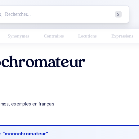
mmencez à chercher un mot dans le dictionnaire :
S
esults found.
Synonymes
Contraires
Locutions
Expressions
chromateur
ymes, exemples en français
de
“monochromateur“