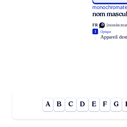
monochromate
nom mascul
FR
[monokʀɔma
1
Optique.
Appareil des
A
B
C
D
E
F
G