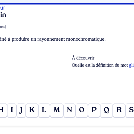
ur
in
tœʀ]
tiné à produire un rayonnement monochromatique.
À découvrir
Quelle est la définition du mot
gl
H
I
J
K
L
M
N
O
P
Q
R
S