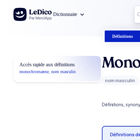
Aller au contenu
Co
Dictionnaire
0
r
Définitions
Mono
Accès rapide aux définitions
monochromateur, nom masculin
nom masculin
Définitions, synon
Définitions 