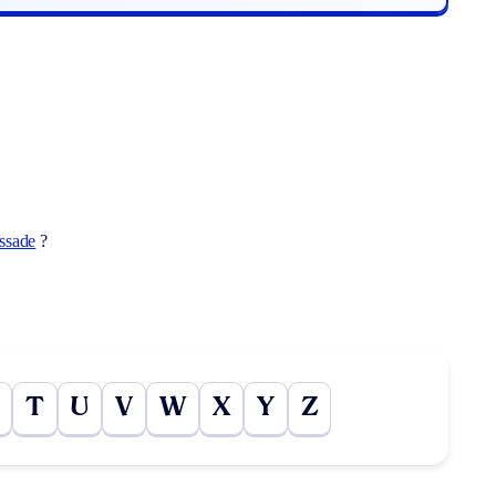
issade
?
T
U
V
W
X
Y
Z