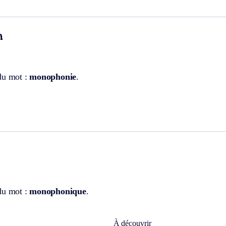
n
du mot :
monophonie
.
du mot :
monophonique
.
À découvrir