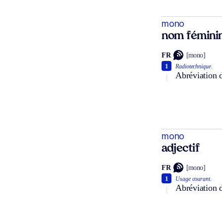
mono
nom fémini
FR
[mono]
1
Radiotechnique.
Abréviation 
mono
adjectif
FR
[mono]
1
Usage courant.
Abréviation 