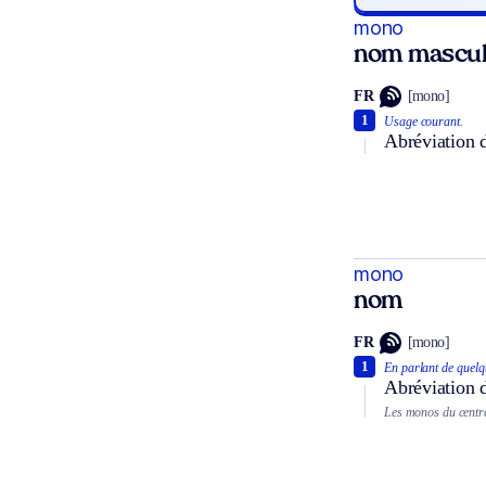
mono
nom mascul
FR
[mono]
1
Usage courant.
Abréviation 
mono
nom
FR
[mono]
1
En parlant de quelq
Abréviation 
Les monos du centr