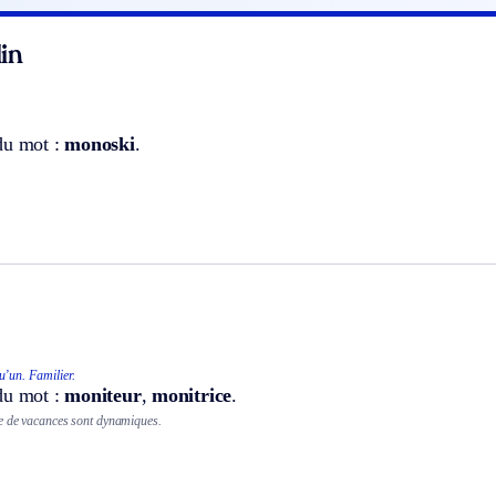
in
du mot :
monoski
.
u’un.
Familier.
du mot :
moniteur
,
monitrice
.
e de vacances sont dynamiques.