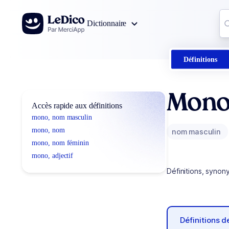
Aller au contenu
Co
Dictionnaire
0
r
Définitions
Mon
Accès rapide aux définitions
mono, nom masculin
mono, nom
nom masculin
mono, nom féminin
mono, adjectif
Définitions, synon
Définitions 