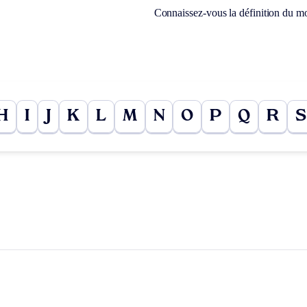
Connaissez-vous la définition du m
H
I
J
K
L
M
N
O
P
Q
R
S