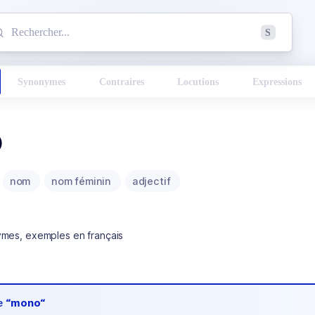
mmencez à chercher un mot dans le dictionnaire :
S
esults found.
Synonymes
Contraires
Locutions
Expressions
o
nom
nom féminin
adjectif
ymes, exemples en français
de
“mono“