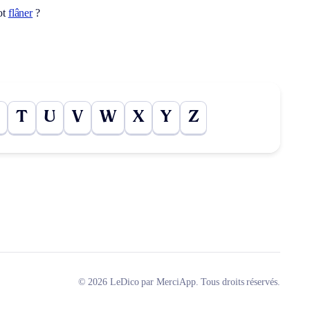
ot
flâner
?
T
U
V
W
X
Y
Z
© 2026 LeDico par MerciApp. Tous droits réservés.